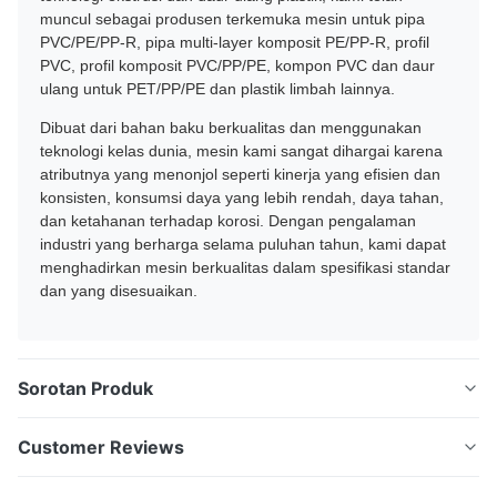
muncul sebagai produsen terkemuka mesin untuk pipa
PVC/PE/PP-R, pipa multi-layer komposit PE/PP-R, profil
PVC, profil komposit PVC/PP/PE, kompon PVC dan daur
ulang untuk PET/PP/PE dan plastik limbah lainnya.
Dibuat dari bahan baku berkualitas dan menggunakan
teknologi kelas dunia, mesin kami sangat dihargai karena
atributnya yang menonjol seperti kinerja yang efisien dan
konsisten, konsumsi daya yang lebih rendah, daya tahan,
dan ketahanan terhadap korosi. Dengan pengalaman
industri yang berharga selama puluhan tahun, kami dapat
menghadirkan mesin berkualitas dalam spesifikasi standar
dan yang disesuaikan.
Sorotan Produk
Jalur Ekstrusi Papan Busa PVC WPC menghasilkan
Customer Reviews
papan ramah lingkungan yang menghemat sumber
daya hutan. Memiliki fitur tahan api, tahan air, tahan