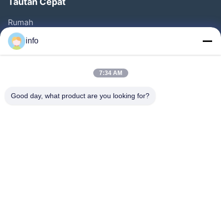
Tautan Cepat
Rumah
Produk
info
Video
Tentang Kita
7:34 AM
Wisata Pabrik
Good day, what product are you looking for?
Kontrol Kualitas
Hubungi Kami
Quote Request Suatu
Berita
Follow Us