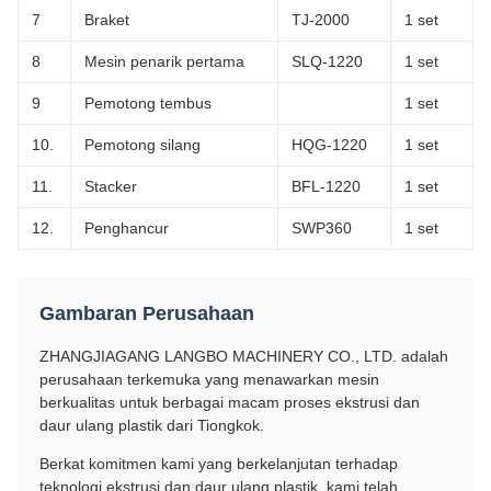
7
Braket
TJ-2000
1 set
8
Mesin penarik pertama
SLQ-1220
1 set
9
Pemotong tembus
1 set
10.
Pemotong silang
HQG-1220
1 set
11.
Stacker
BFL-1220
1 set
12.
Penghancur
SWP360
1 set
Gambaran Perusahaan
ZHANGJIAGANG LANGBO MACHINERY CO., LTD. adalah
perusahaan terkemuka yang menawarkan mesin
berkualitas untuk berbagai macam proses ekstrusi dan
daur ulang plastik dari Tiongkok.
Berkat komitmen kami yang berkelanjutan terhadap
teknologi ekstrusi dan daur ulang plastik, kami telah