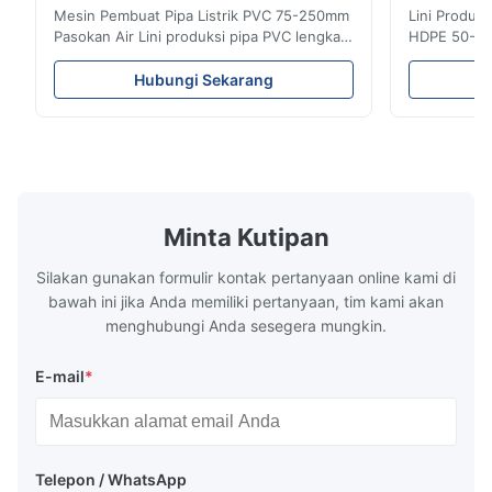
Mesin Pembuat Pipa Listrik PVC 75-250mm
Lini Produk
Pasokan Air Lini produksi pipa PVC lengkap
HDPE 50-25
ini memproduksi pipa PVC/UPVC
HDPE denga
berkualitas tinggi dengan diameter mulai
diaplikasik
Hubungi Sekarang
dari 16mm hingga 800mm. Sistem ini
sistem penye
direkayasa untuk memproduksi pipa
karakterist
conduit listrik, pipa pasokan air, dan pipa
tahan panas
ledeng konstruksi dengan berbagai ...
mekanik yang
Minta Kutipan
Silakan gunakan formulir kontak pertanyaan online kami di
bawah ini jika Anda memiliki pertanyaan, tim kami akan
menghubungi Anda sesegera mungkin.
E-mail
*
Telepon / WhatsApp