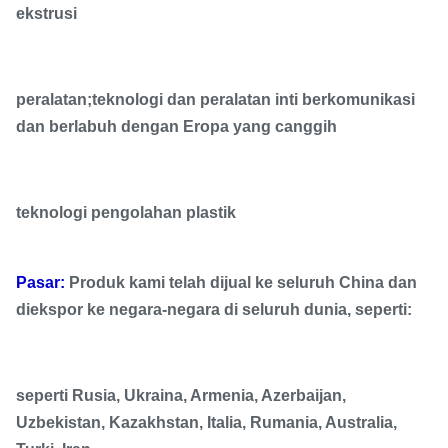
ekstrusi
Peralatan
bantu jumlah
35
35
30
daya (kw)
peralatan;teknologi dan peralatan inti berkomunikasi
Konsumsi air
dan berlabuh dengan Eropa yang canggih
pendingin (m
6
6
6
3 / jam)
teknologi pengolahan plastik
Udara
kompresi
0.6
0.6
0.6
(Mpa)
Pasar:
Produk kami telah dijual ke seluruh China dan
diekspor ke negara-negara di seluruh dunia, seperti:
seperti Rusia, Ukraina, Armenia, Azerbaijan,
Uzbekistan, Kazakhstan, Italia, Rumania, Australia,