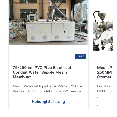
1
0
Kerem Aydin
K
Jul 17.2025
The extrusion is stable, and the cutting length accuracy is high.
This machine greatly improved our efficiency in manufacturing.
VIDEO
75-250mm PVC Pipe Electrical
Mesin Pem
Conduit Water Supply Mesin
250MM Gar
Membuat
Otomatis 
Mesin Pembuat Pipa Listrik PVC 75-250mm
Lini Produk
Pasokan Air Lini produksi pipa PVC lengkap
HDPE 50-25
ini memproduksi pipa PVC/UPVC
HDPE denga
berkualitas tinggi dengan diameter mulai
diaplikasik
Hubungi Sekarang
dari 16mm hingga 800mm. Sistem ini
sistem penye
direkayasa untuk memproduksi pipa
karakterist
conduit listrik, pipa pasokan air, dan pipa
tahan panas