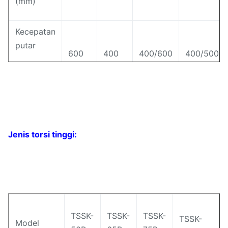
(mm)
Kecepatan
putar
600
400
400/600
400/500
(rpm)
Daya
motor
utama
4
11
11/15
37/45
Jenis torsi tinggi:
(KW)
32-
28-
L/D
32-48
32-48
40
48
Keluaran
TSSK-
TSSK-
TSSK-
TSSK-
2-10
5-30
10-80
20-150
Model
(kg/jam)