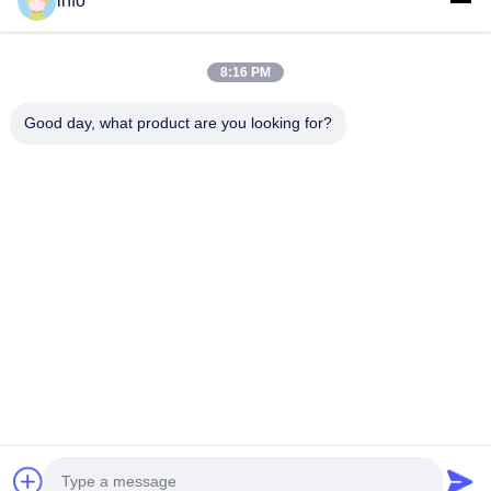
info
Video
Tentang Kita
8:16 PM
Wisata Pabrik
Good day, what product are you looking for?
Kontrol Kualitas
Hubungi Kami
Quote Request Suatu
Berita
Follow Us
©2017- Zhangjiagang Langbo Machinery Co. Ltd.. Semua hak dilindungi