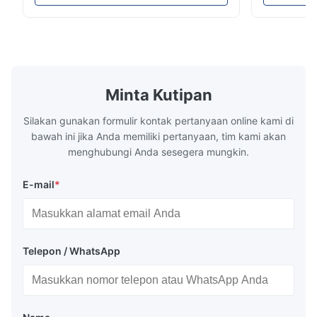
dari 16mm hingga 800mm. Sistem ini
sistem penye
direkayasa untuk memproduksi pipa
karakterist
conduit listrik, pipa pasokan air, dan pipa
tahan panas
ledeng konstruksi dengan berbagai ...
mekanik yang
Minta Kutipan
Silakan gunakan formulir kontak pertanyaan online kami di
bawah ini jika Anda memiliki pertanyaan, tim kami akan
menghubungi Anda sesegera mungkin.
E-mail
*
Telepon / WhatsApp