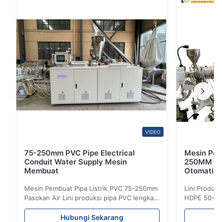
64
64
64
4
0
3
0
2
0
Keluaran
120-
180-
250-
500-
1
0
(kg/jam)
280
400
650
1200
Chinedu Okafor
C
Mar 12.2025
Strong build quality and continuous running stability. The line
greatly improved our recycling capacity for packaging film.
VIDEO
75-250mm PVC Pipe Electrical
Mesin Pem
Conduit Water Supply Mesin
250MM Gar
Membuat
Otomatis 
Mesin Pembuat Pipa Listrik PVC 75-250mm
Lini Produk
Pasokan Air Lini produksi pipa PVC lengkap
HDPE 50-25
ini memproduksi pipa PVC/UPVC
HDPE denga
berkualitas tinggi dengan diameter mulai
diaplikasik
Hubungi Sekarang