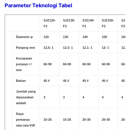
Parameter Teknologi Tabel
SJZ120-
SJZ130-
SJZ140-
SJZ150-
SJZ16
F2
F2
F2
F2
F2
Diameter φ
120
130
140
150
160
Panjang mm
12,5: 1
12.3: 1
12.1: 1
12: 1
12,5: 
Kecepatan
putaran r /
60-90
60-90
60-90
60-90
60-90
min
Bahan
45 #
45 #
45 #
45 #
45 #
Jumlah yang
dipanaskan
3
3
4
4
4
adalah
Daya
pemanas
15-25
15-25
20-30
20-30
25-30
rata-rata KW