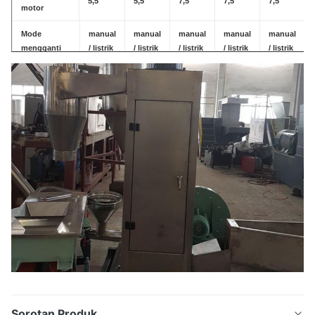
5,5
5,5
7,5
7,5
7,5
motor
Mode
manual
manual
manual
manual
manual
mengganti
/ listrik
/ listrik
/ listrik
/ listrik
/ listrik
saringan
/
/
/
/
/
Konfigurasi
/ Kontrol suhu otomatis
tangki listrik
Mode
air
air
air
air
air
pendinginan
Throughput
100-
120-
60-100
70-110
80-120
Kg / jam
150
160
Pengaturan
kecepatan
untuk mesin
1.1
1.1
1.1
1.1
1.1
potong
partikel KW
Sorotan Produk