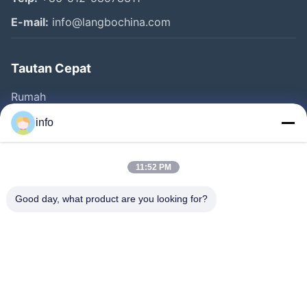
E-mail:
info@langbochina.com
Tautan Cepat
Rumah
Produk
info
Video
Tentang Kita
11:52 PM
Wisata Pabrik
Good day, what product are you looking for?
Kontrol Kualitas
Hubungi Kami
Quote Request Suatu
Berita