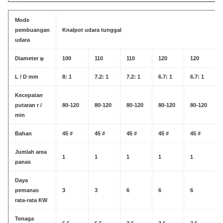
Tenaga
15-18,5
18,5
18,5-22
22
22-30
Mode
motor
pembuangan
Knalpot udara tunggal
Mode
udara
pembuangan
Knalpot udara tunggal
Diameter φ
100
110
110
120
120
udara
L / D mm
8: 1
7.2: 1
7.2: 1
6.7: 1
6.7: 1
Kecepatan
putaran r /
80-120
80-120
80-120
80-120
80-120
min
Bahan
45 #
45 #
45 #
45 #
45 #
Jumlah area
1
1
1
1
1
panas
Daya
pemanas
3
3
6
6
6
rata-rata KW
Tenaga