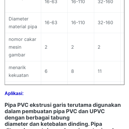
16-63
16-110
32-160
6
Diameter
16-63
16-110
32-160
6
material pipa
nomor cakar
mesin
2
2
2
3
gambar
menarik
6
8
11
2
kekuatan
kecepatan
15
12
8
9
Aplikasi:
menggambar
Pipa PVC ekstrusi garis terutama digunakan
kekuatan
dalam pembuatan pipa PVC dan UPVC
total mesin
14
14
14
21
dengan berbagai tabung
diameter dan ketebalan dinding. Pipa
bantu