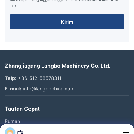
max.
Kirim
Zhangjiagang Langbo Machinery Co. Ltd.
Telp:
+86-512-58578311
E-mail:
info@langbochina.com
Tautan Cepat
Rumah
Produk
info