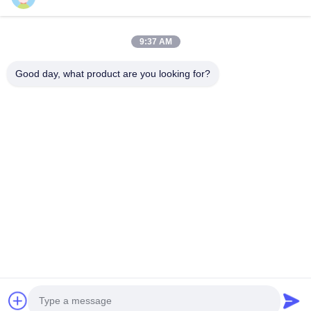
Video
Tentang Kita
9:37 AM
Wisata Pabrik
Good day, what product are you looking for?
Kontrol Kualitas
Hubungi Kami
Quote Request Suatu
Berita
Follow Us
©2017- Zhangjiagang Langbo Machinery Co. Ltd.. Semua hak dilindungi