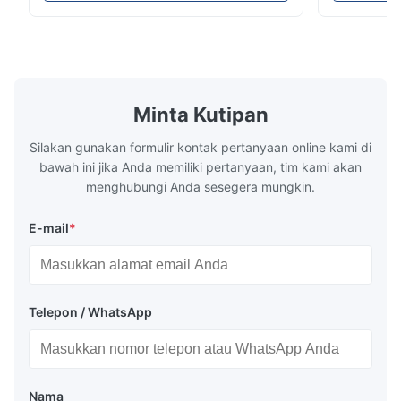
dari 16mm hingga 800mm. Sistem ini
sistem penye
direkayasa untuk memproduksi pipa
karakterist
conduit listrik, pipa pasokan air, dan pipa
tahan panas
ledeng konstruksi dengan berbagai ...
mekanik yang
Minta Kutipan
Silakan gunakan formulir kontak pertanyaan online kami di
bawah ini jika Anda memiliki pertanyaan, tim kami akan
menghubungi Anda sesegera mungkin.
E-mail
*
Telepon / WhatsApp
Nama