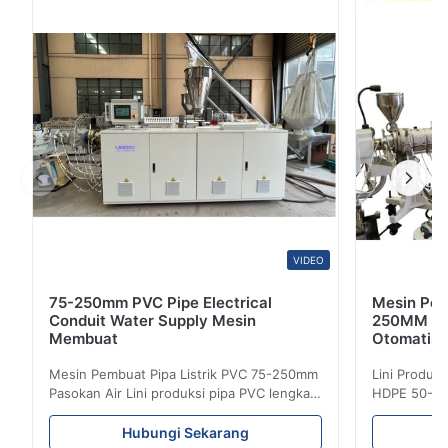
3
0
2
0
1
0
Rajesh Kumar
R
Nov 27.2024
Plasticizing performance is consistent, and the output quality
meets our production requirements.
VIDEO
75-250mm PVC Pipe Electrical
Mesin Pem
Conduit Water Supply Mesin
250MM Gar
Membuat
Otomatis 
Mesin Pembuat Pipa Listrik PVC 75-250mm
Lini Produk
Pasokan Air Lini produksi pipa PVC lengkap
HDPE 50-25
ini memproduksi pipa PVC/UPVC
HDPE denga
berkualitas tinggi dengan diameter mulai
diaplikasik
Hubungi Sekarang