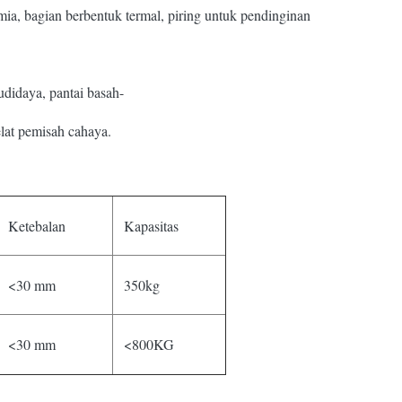
mia, bagian berbentuk termal, piring untuk pendinginan
budidaya, pantai basah-
elat pemisah cahaya.
Ketebalan
Kapasitas
<30 mm
350kg
<30 mm
<800KG