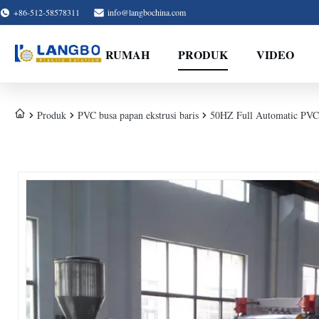
+86-512-58578311
info@langbochina.com
RUMAH
PRODUK
VIDEO
Produk
PVC busa papan ekstrusi baris
50HZ Full Automatic PVC