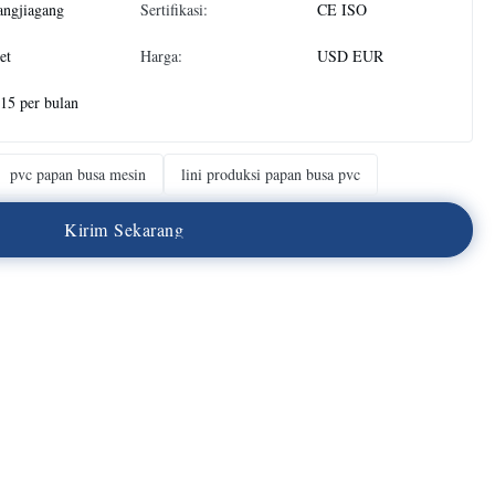
angjiagang
Sertifikasi:
CE ISO
et
Harga:
USD EUR
 15 per bulan
pvc papan busa mesin
lini produksi papan busa pvc
K
i
r
i
m
S
e
k
a
r
a
n
g