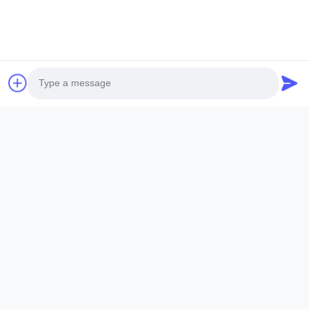
Tempelkan File
Pilih File
Anda dapat mengunggah hingga 5 file dan setiap file ukuran 10M
max.
Kirim
Photo
Video Call
Audio Call
Zhangjiagang Langbo Machinery Co. Ltd.
Telp:
+86-512-58578311