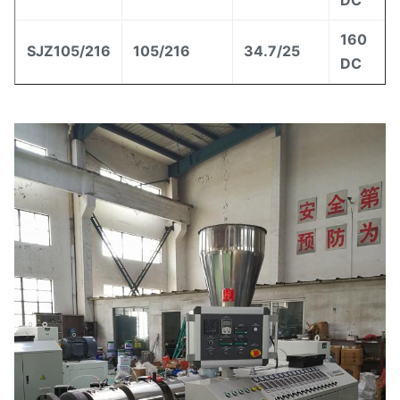
DC
160
SJZ105/216
105/216
34.7/25
DC