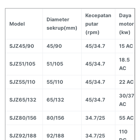
Kecepatan
Daya
Diameter
Model
putar
motor
sekrup
(
mm
)
(rpm)
(kw)
SJZ45/90
45/90
45/34.7
15 AC
18.5
SJZ51/105
51/105
45/34.7
AC
SJZ55/110
55/110
45/34.7
22 AC
30/37
SJZ65/132
65/132
45/34.7
AC
SJZ80/156
80/156
34.7/25
55 AC
110
SJZ92/188
92/188
34.7/25