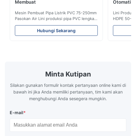
Membuat
Otomatis 
Mesin Pembuat Pipa Listrik PVC 75-250mm
Lini Produk
Pasokan Air Lini produksi pipa PVC lengkap
HDPE 50-25
ini memproduksi pipa PVC/UPVC
HDPE denga
berkualitas tinggi dengan diameter mulai
diaplikasik
Hubungi Sekarang
dari 16mm hingga 800mm. Sistem ini
sistem penye
direkayasa untuk memproduksi pipa
karakterist
conduit listrik, pipa pasokan air, dan pipa
tahan panas
ledeng konstruksi dengan berbagai ...
mekanik yang
Minta Kutipan
Silakan gunakan formulir kontak pertanyaan online kami di
bawah ini jika Anda memiliki pertanyaan, tim kami akan
menghubungi Anda sesegera mungkin.
E-mail
*