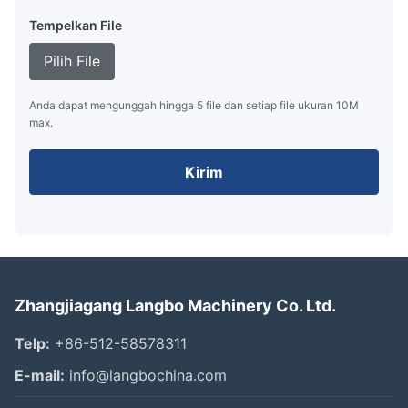
Tempelkan File
Pilih File
Anda dapat mengunggah hingga 5 file dan setiap file ukuran 10M
max.
Kirim
Zhangjiagang Langbo Machinery Co. Ltd.
Telp:
+86-512-58578311
E-mail:
info@langbochina.com