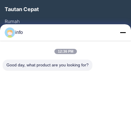
Tautan Cepat
Rumah
Produk
info
Video
Tentang Kita
12:36 PM
Wisata Pabrik
Good day, what product are you looking for?
Kontrol Kualitas
Hubungi Kami
Quote Request Suatu
Berita
Follow Us