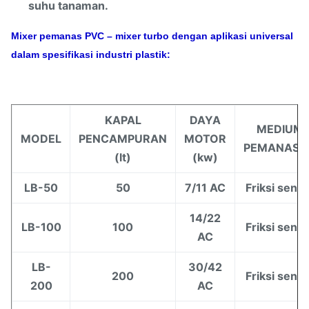
suhu tanaman.
Mixer pemanas PVC – mixer turbo dengan aplikasi universal
dalam spesifikasi industri plastik:
KAPAL
DAYA
MEDIUM
MODEL
PENCAMPURAN
MOTOR
PEMANASA
(lt)
(kw)
LB-50
50
7/11 AC
Friksi sendi
14/22
LB-100
100
Friksi sendi
AC
LB-
30/42
200
Friksi sendi
200
AC