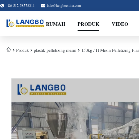
+86-512-58578311
info@langbochina.com
RUMAH
PRODUK
VIDEO
Produk
plastik pelletizing mesin
150kg / H Mesin Pelletizing Pla