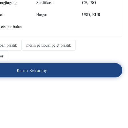
angjiagang
Sertifikasi:
CE, ISO
et
Harga:
USD, EUR
sets per bulan
bah plastik
mesin pembuat pelet plastik
tor
K
i
r
i
m
S
e
k
a
r
a
n
g