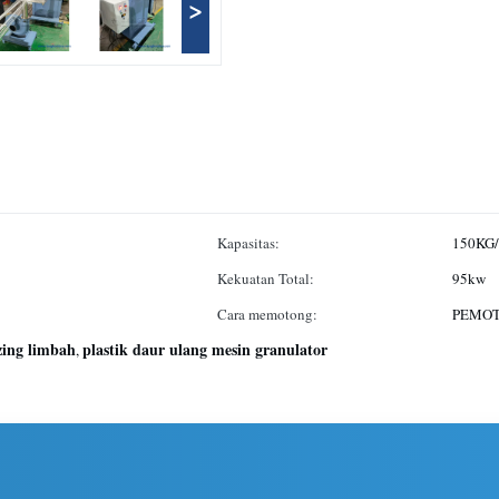
>
Kapasitas:
150KG
Kekuatan Total:
95kw
Cara memotong:
PEMOT
izing limbah
plastik daur ulang mesin granulator
,