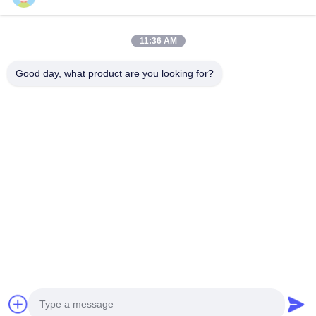
Video
Tentang Kita
11:36 AM
Wisata Pabrik
Good day, what product are you looking for?
Kontrol Kualitas
Hubungi Kami
Quote Request Suatu
Berita
Follow Us
©2017- Zhangjiagang Langbo Machinery Co. Ltd.. Semua hak dilindungi