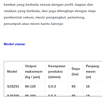
kembar yang berbeda sesuai dengan profil, bagian dan
cetakan yang berbeda, dan juga dilengkapi dengan meja
pembentuk vakum, mesin pengangkut, pemotong,
penumpuk atau mesin bantu lainnya
Model utama:
Output
Kecepatan
Panjang
Daya
Model
maksimum
produksi
mesin
(kw)
(kg / jam)
(m/mnt)
(m)
SJSZ51
60-120
0,5-2
65
16
SJSZ65
80-200
0,5-3
85
18
SJSZ80
150-300
0,5-4
120
20