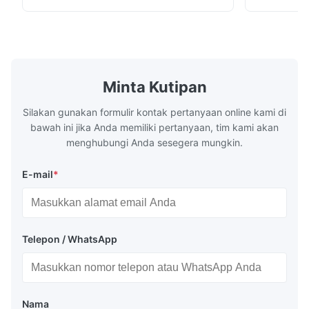
direkayasa untuk memproduksi pipa
karakterist
conduit listrik, pipa pasokan air, dan pipa
tahan panas
ledeng konstruksi dengan berbagai ...
mekanik yang
Minta Kutipan
Silakan gunakan formulir kontak pertanyaan online kami di
bawah ini jika Anda memiliki pertanyaan, tim kami akan
menghubungi Anda sesegera mungkin.
E-mail
*
Telepon / WhatsApp
Nama