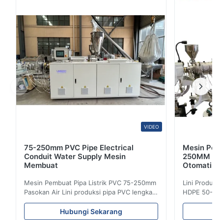
3
0
2
0
1
0
Kerem Aydin
K
Jul 17.2025
The extrusion is stable, and the cutting length accuracy is high.
This machine greatly improved our efficiency in manufacturing.
VIDEO
75-250mm PVC Pipe Electrical
Mesin Pem
Conduit Water Supply Mesin
250MM Gar
Membuat
Otomatis 
Mesin Pembuat Pipa Listrik PVC 75-250mm
Lini Produk
Pasokan Air Lini produksi pipa PVC lengkap
HDPE 50-25
ini memproduksi pipa PVC/UPVC
HDPE denga
berkualitas tinggi dengan diameter mulai
diaplikasik
Hubungi Sekarang
dari 16mm hingga 800mm. Sistem ini
sistem penye