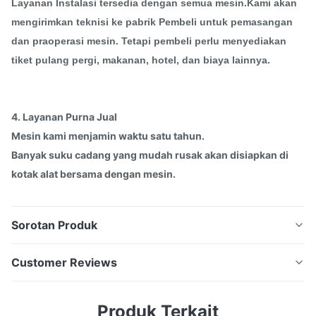
Layanan Instalasi tersedia dengan semua mesin.Kami akan
mengirimkan teknisi ke pabrik Pembeli untuk pemasangan
dan praoperasi mesin. Tetapi pembeli perlu menyediakan
tiket pulang pergi, makanan, hotel, dan biaya lainnya.
4. Layanan Purna Jual
Mesin kami menjamin waktu satu tahun.
Banyak suku cadang yang mudah rusak akan disiapkan di
kotak alat bersama dengan mesin.
Sorotan Produk
Harga Granulator Daur Ulang Plastik / Mesin Pembuat
Customer Reviews
Pelet Plastik Dengan Kapasitas
TinggiPenggunaan:Mesin Granulasi Plastik Limbah
5.0
Produk Terkait
Tahap Ganda banyak digunakan untuk mendaur ulang
Based on 50 reviews recently