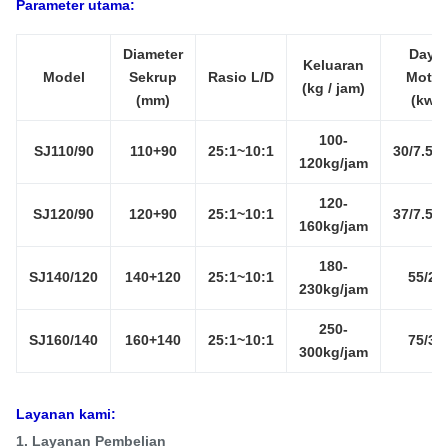
Parameter utama:
Diameter
Daya
Keluaran
Model
Sekrup
Rasio L/D
Motor
(kg / jam)
(mm)
(kw)
100-
SJ110/90
110+90
25:1~10:1
30/7.5(1
120kg/jam
120-
SJ120/90
120+90
25:1~10:1
37/7.5(1
160kg/jam
180-
SJ140/120
140+120
25:1~10:1
55/22
230kg/jam
250-
SJ160/140
160+140
25:1~10:1
75/30
300kg/jam
Layanan kami:
1. Layanan Pembelian