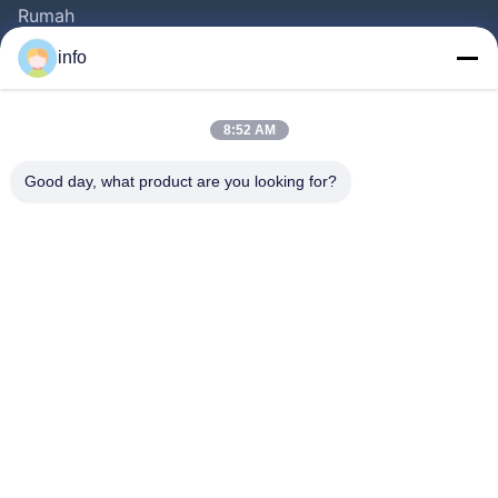
Rumah
Produk
info
Video
Tentang Kita
8:52 AM
Wisata Pabrik
Good day, what product are you looking for?
Kontrol Kualitas
Hubungi Kami
Quote Request Suatu
Berita
Follow Us