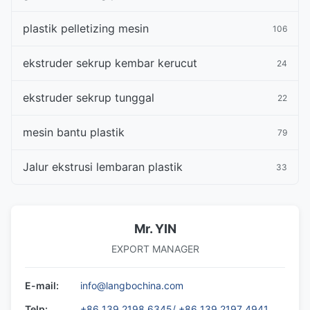
plastik pelletizing mesin
106
ekstruder sekrup kembar kerucut
24
ekstruder sekrup tunggal
22
mesin bantu plastik
79
Jalur ekstrusi lembaran plastik
33
Mr. YIN
EXPORT MANAGER
E-mail:
info@langbochina.com
Telp:
+86 139 2198 6345/ +86 139 2197 4941