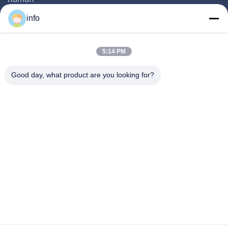
Produk
info
Video
Tentang Kita
5:14 PM
Wisata Pabrik
Good day, what product are you looking for?
Kontrol Kualitas
Hubungi Kami
Quote Request Suatu
Berita
Follow Us