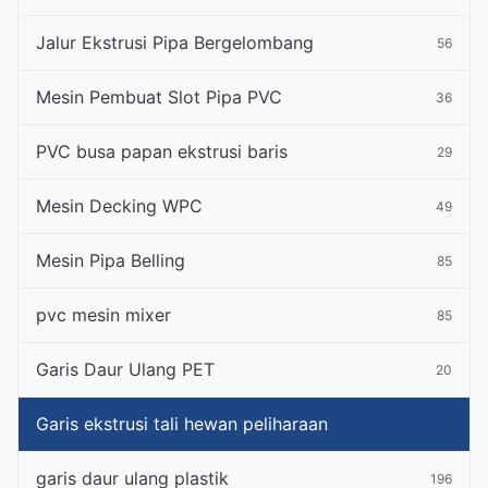
Jalur Ekstrusi Pipa Bergelombang
56
Mesin Pembuat Slot Pipa PVC
36
PVC busa papan ekstrusi baris
29
Mesin Decking WPC
49
Mesin Pipa Belling
85
pvc mesin mixer
85
Garis Daur Ulang PET
20
Garis ekstrusi tali hewan peliharaan
garis daur ulang plastik
196