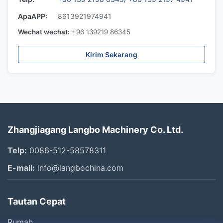
ApaAPP:
8613921974941
Wechat wechat:
+96 139219 86345
Kirim Sekarang
Zhangjiagang Langbo Machinery Co. Ltd.
Telp:
0086-512-58578311
E-mail:
info@langbochina.com
Tautan Cepat
Rumah